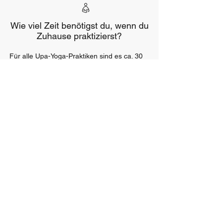
Wie viel Zeit benötigst du, wenn du
Zuhause praktizierst?
Für alle Upa-Yoga-Praktiken sind es ca. 30
Minuten. Fast alle Übungen können
unabhängig voneinander praktiziert werden.
Einzelne Übungen dauern ca. 5 Minuten.
Bedingungen
Für manche Praktiken ist ein leerer
Magen Voraussetzung:
4 Stunden nach einer Mahlzeit
2,5 Stunden nach einem Snack