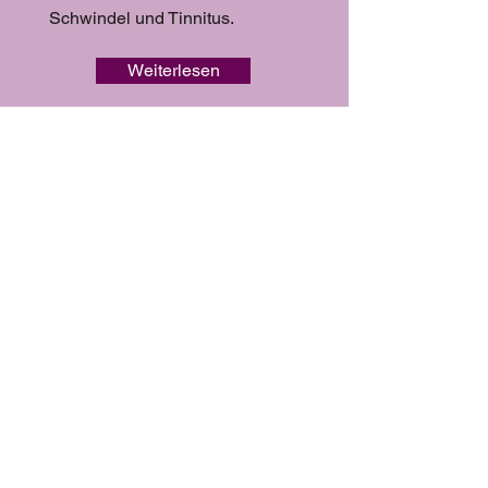
Schwindel und Tinnitus.
Weiterlesen
Kinder entdecken Yoga auf eine
spielerische und altersgerechte
Weise. Durch Bewegung,
Atemübungen und kleine
Entspannungsmomente...
Weiterlesen