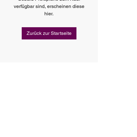
verfügbar sind, erscheinen diese
hier.
Zurück zur Startseite
Name:
Ann-Catrin Schneider
Erreichbarkeit:
+49151 25 33 6994
Email:
info.blissseek@gmail.com
Impressum und Datenschutz
© 2025 by BlissSeek. All rights reserved.